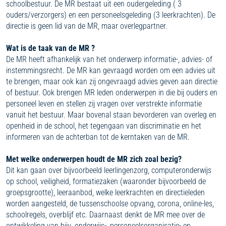
schoolbestuur. De MR bestaat uit een oudergeleding ( 3
ouders/verzorgers) en een personeelsgeleding (3 leerkrachten). De
directie is geen lid van de MR, maar overlegpartner.
Wat is de taak van de MR ?
De MR heeft afhankelijk van het onderwerp informatie-, advies- of
instemmingsrecht. De MR kan gevraagd worden om een advies uit
te brengen, maar ook kan zij ongevraagd advies geven aan directie
of bestuur. Ook brengen MR leden onderwerpen in die bij ouders en
personeel leven en stellen zij vragen over verstrekte informatie
vanuit het bestuur. Maar bovenal staan bevorderen van overleg en
openheid in de school, het tegengaan van discriminatie en het
informeren van de achterban tot de kerntaken van de MR.
Met welke onderwerpen houdt de MR zich zoal bezig?
Dit kan gaan over bijvoorbeeld leerlingenzorg, computeronderwijs
op school, veiligheid, formatiezaken (waaronder bijvoorbeeld de
groepsgrootte), leeraanbod, welke leerkrachten en directieleden
worden aangesteld, de tussenschoolse opvang, corona, online-les,
schoolregels, overblijf etc. Daarnaast denkt de MR mee over de
ontwikkeling van bijv. onderwijs-, personeelsorganisatie- en